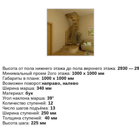
Высота от пола нижнего этажа до пола верхнего этажа:
2930 — 2
Минимальный проем 2ого этажа:
1000 x 1000 мм
Габариты в плане:
1000 x 1000
мм
Возможен поворот:
направо, налево
Ширина марша:
340 мм
Материал:
бук
Угол наклона марша:
39°
Количество ступеней:
12
Число шагов подъёма:
13
Ширина ступеней:
250 мм
Толщина ступеней:
40 мм
Высота шага:
225 мм